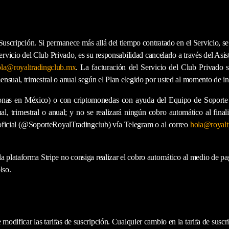
 Suscripción. Si permanece más allá del tiempo contratado en el Servicio, s
Servicio
del Club Privado
, es su responsabilidad cancelarlo a través del Asis
la@royaltradingclub.mx
. La facturación del Servicio del Club Privado 
nsual, trimestral o anual según el Plan elegido por usted al momento de in
ersonas en México) o con criptomonedas con ayuda del Equipo de Soporte
, trimestral o anual; y no se realizará ningún cobro automático al finaliz
ficial (@SoporteRoyalTradingclub) vía Telegram o al correo
hola@royalt
la plataforma Stripe no consiga realizar el cobro
automático
al medio de pa
lso.
dificar las tarifas de suscripción. Cualquier cambio en la tarifa de suscrip