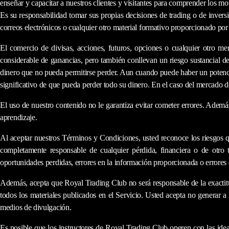
enseñar y capacitar a nuestros clientes y visitantes para comprender los m
Es su responsabilidad tomar sus propias decisiones de trading o de invers
correos electrónicos o cualquier otro material formativo proporcionado por
El comercio de divisas, acciones, futuros, opciones o cualquier otro m
considerable de ganancias, pero también conllevan un riesgo sustancial de
dinero que no pueda permitirse perder. Aun cuando puede haber un potencia
significativo de que pueda perder todo su dinero. En el caso del mercado de
El uso de nuestro contenido no le garantiza evitar cometer errores. Adem
aprendizaje.
Al aceptar nuestros Términos y Condiciones, usted reconoce los riesgos 
completamente responsable de cualquier pérdida, financiera o de otro t
oportunidades perdidas, errores en la información proporcionada o errores
Además, acepta que Royal Trading Club no será responsable de la exactitud
todos los materiales publicados en el Servicio. Usted acepta no generar a
medios de divulgación.
Es posible que los instructores de Royal Trading Club operen con las idea