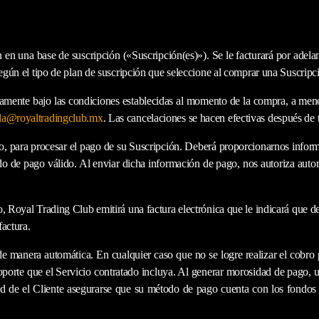
 en una base de suscripción («Suscripción(es)»). Se le facturará por adela
según el tipo de plan de suscripción que seleccione al comprar una Suscripc
icamente bajo las condiciones establecidas al momento de la compra, a men
la@royaltradingclub.mx
. Las cancelaciones se hacen efectivas después de tr
bito, para procesar el pago de su Suscripción. Deberá proporcionarnos info
o de pago válido. Al enviar dicha información de pago, nos autoriza automá
vo, Royal Trading Club emitirá una factura electrónica que le indicará que
factura.
 de manera automática. En cualquier caso que no se logre realizar el cobro
 soporte que el Servicio contratado incluya. Al generar morosidad de pago, 
d de el Cliente asegurarse que su método de pago cuenta con los fondos s