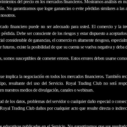
ovimientos del precio en los mercados financieros. Mostramos análisis en nu
ión. No garantizamos que logre ganancias o evite pérdidas similares a las 
 nosotros.
ercado financiero puede no ser adecuado para usted. El comercio y la in
 pérdida. Debe ser consciente de los riesgos y estar dispuesto a aceptarlo
l considerable de ganancias, el comercio es altamente riesgoso, especialm
 futuros, existe la posibilidad de que su cuenta se vuelva negativa y deba d
ás, somos susceptibles de cometer errores. Estos errores deben usarse com
que implica la negociación en todos los mercados financieros. También re
ipo, resultante del uso del Servicio. Royal Trading Club no será respo
 en nuestros medios de divulgación, canales o webinars.
 de los datos, problemas del servidor o cualquier daño especial o consecue
 Royal Trading Club daños por cualquier acto que resulte directa o indirec
s educativas publicadas en el Servicio. No garantizamos que sus resultados