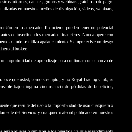
estros informes, canales, grupos y webinars gratuitos o de pago.
analizadas en nuestros medios de divulgación, vídeos, webinars,
versión en los mercados financieros pueden tener un potencial
s antes de invertir en los mercados financieros. Nunca opere con
ente cuando se utiliza apalancamiento. Siempre existe un riesgo
inero al broker.
o una oportunidad de aprendizaje para continuar con su curva de
conoce que usted, como suscriptor, y no Royal Trading Club, es
nsable bajo ninguna circunstancia de pérdidas de beneficios,
nte que resulte del uso o la imposibilidad de usar cualquiera o
tamente del Servicio y cualquier material publicado en nuestros
 serán iguales o similares a los nuestros, ya que el rendimiento